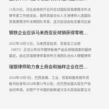
Sridharan（下称“LKS”）高级代表团。LKS方由国际贸
11月20日，河北省商务厅召开应对国际贸易摩擦涉外法
易业务执行合伙人Devinder Bagia先生及商事争议与诉
律专家工作座谈会，我所高级合伙人王涛律师入选国际
讼业务执行合伙人Yogendra Aldak先生领衔。瑞银律师
贸易摩擦涉外法律团队专家，这次启动会标志着河北省
事务所高级合伙人王涛律师、合伙人穆瞳律师、高级合
应对国际贸易摩擦涉外法律专家团队正式成立并开展工
伙人侯颖律师共同出席了本次会议，双方就印度对华反
钢铁企业应诉马来西亚反倾销获得零税率 瑞银律所王涛律师团队代理企业又获佳绩
作。河北省商务厅一级巡视员徐彦平参加会议并讲话。
倾销调查的最新趋
2025年10月31日，马来西亚投资、贸易及工业部
（MITI）正式公布对华镀锌板卷产品反倾销调查的最终
裁定。由北京瑞银律师事务所王涛团队合伙人穆瞳律师
代理的福建凯景新型科技材料有限公司，在本案中凭借
瑞银律师助力食土商会和抽样企业在巴西对华大蒜第五次反倾销复审中达成价格承诺
无懈可击的应诉答卷与精准的法律抗辩，最终获
得-0.02%的倾销幅度，以零税率结果完胜。此结果意味
2024年10月3日，巴西发展、工业、贸易和服务部外贸
着福建凯景未来对马来西亚出口涉案产品将无需缴纳反
秘书处发布2024年第52号公告，应巴西全国大蒜生产协
倾销税，为其巩固并拓展东南亚市场扫清了障碍。
会的申请，对原产于中国的新鲜或冷冻大蒜发起第五次
反倾销日落复审调查。本案涉及南共市税号0703.20.10
和0703.20.90项下的产品。