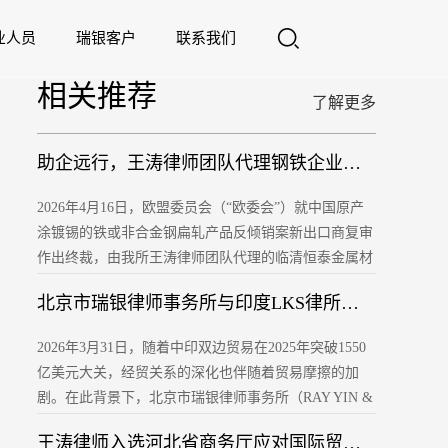
业人员
瑞银客户
联系我们
相关推荐
了解更多
助企远行，王涛律师团队代理钢铁企业拿下欧盟马口铁市场“入场劵”
2026年4月16日，欧盟委员会（“欧委会”）就中国原产
涂镀锡的铁或非合金钢扁轧产品反倾销案新出口商复审
作出终裁，由我所王涛律师团队代理的临清恒泰金属材
料有限公司成功获得新出口商资格，适用24.6%的未抽
北京市瑞银律师事务所与印度LKS律所共谋中企应对策略
样合作企业税率，顺利打通欧盟市场准入通道。
2026年3月31日，随着中印双边贸易在2025年突破1550
亿美元大关，经贸关系的深化也伴随着贸易摩擦的加
剧。在此背景下，北京市瑞银律师事务所（RAY YIN &
PARTNERS P.R.C. LAWYERS）近日在北京办公室接待
王涛律师入选河北省商务厅应对国际贸易摩擦涉外法律团队专家
了到访的印度顶尖综合性律师事务所Lakshmikumaran &