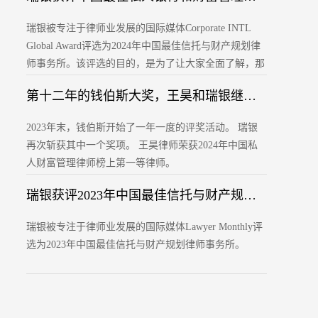
瑞银被专注于律师业发展的国际媒体Corporate INTL
Global Award评选为2024年中国最佳信托与财产规划律
师事务所。该评选的目的，是为了让大家全面了解，那
些在他们所选择的专业领域内真正处于领先地位的机
第十二年的钱伯斯大奖，王昊和瑞银继续荣誉满身
构。
2023年末，钱伯斯开始了一年一度的评奖活动。 瑞银
再次斩获其中一个奖项。 王昊律师荣获2024年中国私
人财富管理律师榜上第一等律师。
瑞银获评2023年中国最佳信托与财产规划律师事务所
瑞银被专注于律师业发展的国际媒体Lawyer Monthly评
选为2023年中国最佳信托与财产规划律师事务所。